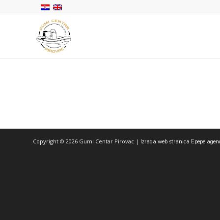
Copyright © 2026 Gumi Centar Pirovac |
Izrada web stranica Epepe agen