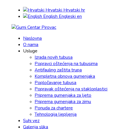
Hrvatski
Hrvatski
hr
English
Engleski
en
Naslovna
O nama
Usluge
Izrada novih tubusa
Popravci oštećenja na tubusima
Antifauling zaštita trupa
Kompletna obnova gumenjaka
Popločavanje tubusa
Popravak oštećenja na stakloplastici
Priprema gumenjaka za ljeto
Priprema gumenjaka za zimu
Ponuda za chartere
Tehnologija ljepljenja
Suhi vez
Galerija slika