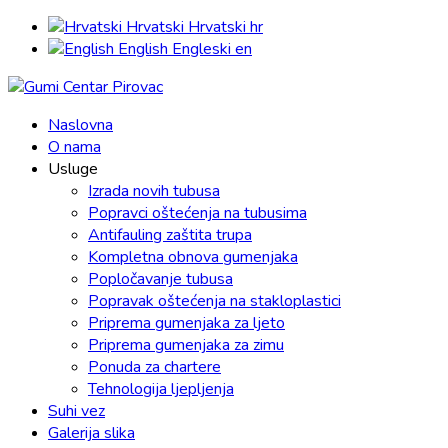
Hrvatski
Hrvatski
hr
English
Engleski
en
Naslovna
O nama
Usluge
Izrada novih tubusa
Popravci oštećenja na tubusima
Antifauling zaštita trupa
Kompletna obnova gumenjaka
Popločavanje tubusa
Popravak oštećenja na stakloplastici
Priprema gumenjaka za ljeto
Priprema gumenjaka za zimu
Ponuda za chartere
Tehnologija ljepljenja
Suhi vez
Galerija slika