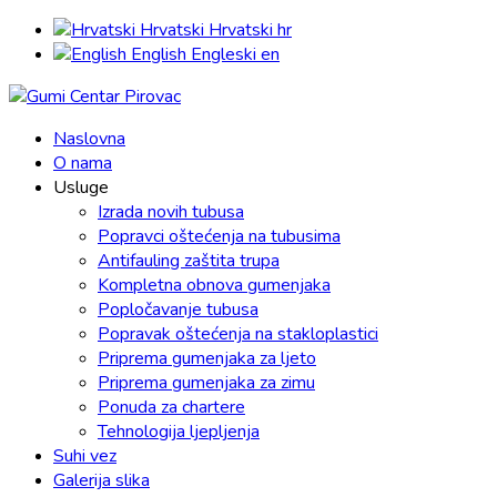
Hrvatski
Hrvatski
hr
English
Engleski
en
Naslovna
O nama
Usluge
Izrada novih tubusa
Popravci oštećenja na tubusima
Antifauling zaštita trupa
Kompletna obnova gumenjaka
Popločavanje tubusa
Popravak oštećenja na stakloplastici
Priprema gumenjaka za ljeto
Priprema gumenjaka za zimu
Ponuda za chartere
Tehnologija ljepljenja
Suhi vez
Galerija slika