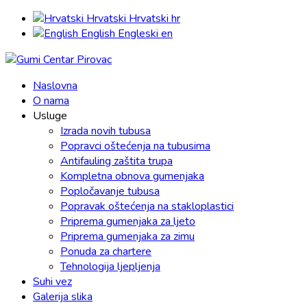
Hrvatski
Hrvatski
hr
English
Engleski
en
Naslovna
O nama
Usluge
Izrada novih tubusa
Popravci oštećenja na tubusima
Antifauling zaštita trupa
Kompletna obnova gumenjaka
Popločavanje tubusa
Popravak oštećenja na stakloplastici
Priprema gumenjaka za ljeto
Priprema gumenjaka za zimu
Ponuda za chartere
Tehnologija ljepljenja
Suhi vez
Galerija slika