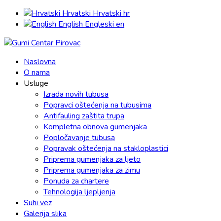
Hrvatski
Hrvatski
hr
English
Engleski
en
Naslovna
O nama
Usluge
Izrada novih tubusa
Popravci oštećenja na tubusima
Antifauling zaštita trupa
Kompletna obnova gumenjaka
Popločavanje tubusa
Popravak oštećenja na stakloplastici
Priprema gumenjaka za ljeto
Priprema gumenjaka za zimu
Ponuda za chartere
Tehnologija ljepljenja
Suhi vez
Galerija slika