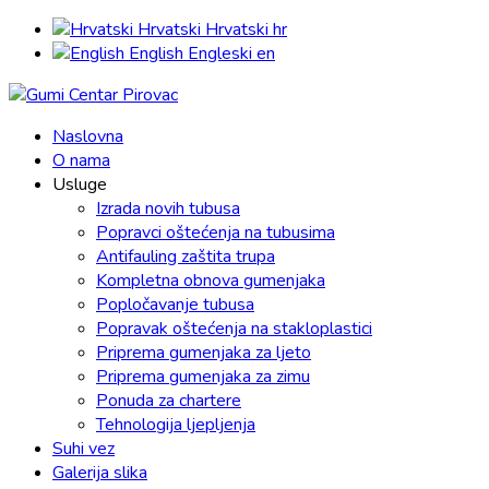
Hrvatski
Hrvatski
hr
English
Engleski
en
Naslovna
O nama
Usluge
Izrada novih tubusa
Popravci oštećenja na tubusima
Antifauling zaštita trupa
Kompletna obnova gumenjaka
Popločavanje tubusa
Popravak oštećenja na stakloplastici
Priprema gumenjaka za ljeto
Priprema gumenjaka za zimu
Ponuda za chartere
Tehnologija ljepljenja
Suhi vez
Galerija slika