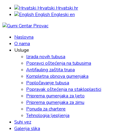
Hrvatski
Hrvatski
hr
English
Engleski
en
Naslovna
O nama
Usluge
Izrada novih tubusa
Popravci oštećenja na tubusima
Antifauling zaštita trupa
Kompletna obnova gumenjaka
Popločavanje tubusa
Popravak oštećenja na stakloplastici
Priprema gumenjaka za ljeto
Priprema gumenjaka za zimu
Ponuda za chartere
Tehnologija ljepljenja
Suhi vez
Galerija slika